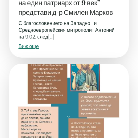
на един патриарх от 9 век”
представи д-р Смилен Марков
С благословението на Западно- и
Средноевропейския митрополит Антоний
на 9.02. след[…]
Виж още