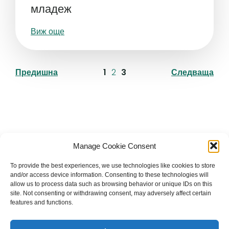
младеж
Виж още
Предишна
1
2
3
Следваща
Българска православна църква "Св.
Manage Cookie Consent
Йоан Рилски" Лондон
To provide the best experiences, we use technologies like cookies to store
and/or access device information. Consenting to these technologies will
allow us to process data such as browsing behavior or unique IDs on this
site. Not consenting or withdrawing consent, may adversely affect certain
features and functions.
The Bulgarian Orthodox Community of St John of
Rila in London