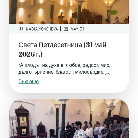
|
NADIA.YONCHEVA
MAY 31
Света Петдесетница (31 май
2026 г.)
“А плодът на духа е: любов, радост, мир,
дълготърпение, благост, милосърдие,[…]
Виж още