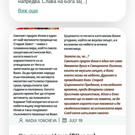
напредва. Слава на Бога за[…]
Виж още
|
NADIA.YONCHEVA
JULY 19