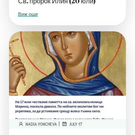
Св. пророк Илия (20 юли)
Виж още
|
NADIA.YONCHEVA
JULY 17