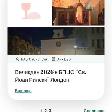
|
NADIA.YONCHEVA
APRIL 26
Великден 2026 в БПЦО “Св.
Йоан Рилски” Лондон
Виж още
1
2
3
Следваща