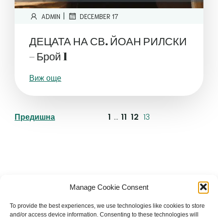
|
ADMIN
DECEMBER 17
ДЕЦАТА НА СВ. ЙОАН РИЛСКИ
– Брой 1
Виж още
Предишна
1
…
11
12
13
Българска православна църква "Св.
Manage Cookie Consent
Йоан Рилски" Лондон
To provide the best experiences, we use technologies like cookies to store
and/or access device information. Consenting to these technologies will