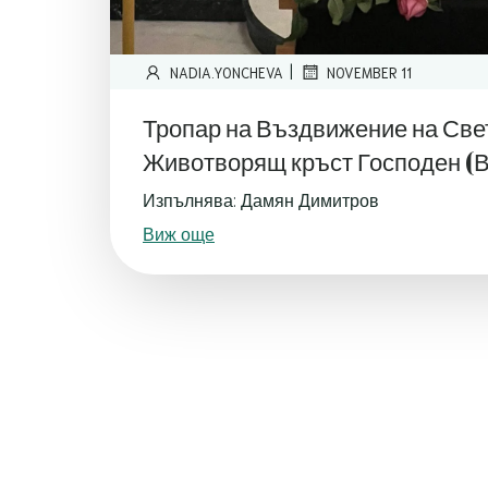
|
NADIA.YONCHEVA
NOVEMBER 11
Тропар на Въздвижение на Све
Животворящ кръст Господен (
Изпълнява: Дамян Димитров
Виж още