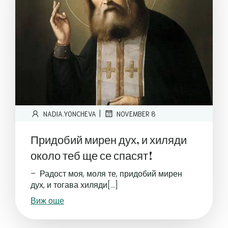
|
NADIA.YONCHEVA
NOVEMBER 8
Придобий мирен дух, и хиляди
около теб ще се спасят!
– Радост моя, моля те, придобий мирен
дух, и тогава хиляди[…]
Виж още