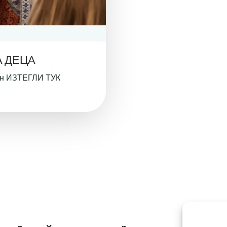
А ДЕЦА
он ИЗТЕГЛИ ТУК
Th
of 