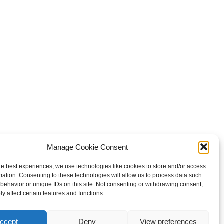
e Bulgarian Orthodox Community of St John
Manage Cookie Consent
Rila in London
he best experiences, we use technologies like cookies to store and/or access
rity number: 1199201
mation. Consenting to these technologies will allow us to process data such
behavior or unique IDs on this site. Not consenting or withdrawing consent,
026 Българска православна църква “Св. Йоан
y affect certain features and functions.
ски” Лондон. Created for free using WordPress
d
Kubio
ccept
Deny
View preferences