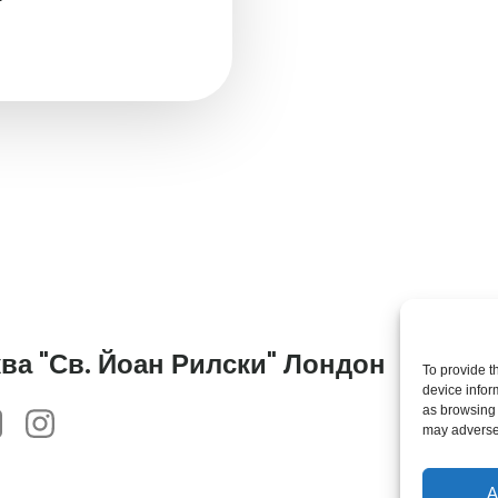
Th
of 
ва "Св. Йоан Рилски" Лондон
To provide t
Cha
device infor
as browsing 
© 2
may adversel
Рил
an
A