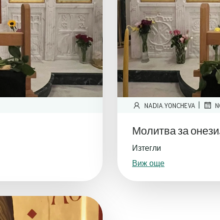
|
NADIA.YONCHEVA
N
Молитва за онези,
Изтегли
Виж още