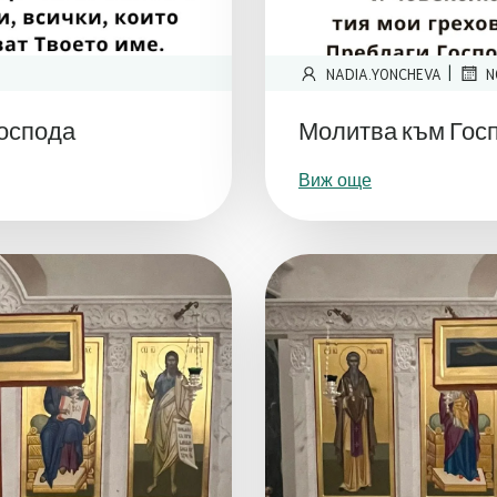
|
NADIA.YONCHEVA
N
Господа
Молитва към Гос
Виж още