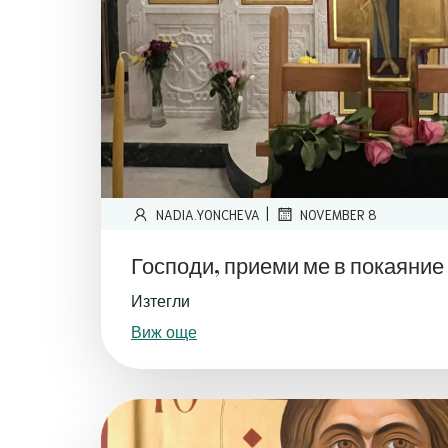
|
NADIA.YONCHEVA
NOVEMBER 8
Господи, приеми ме в покаяние
Изтегли
Виж още