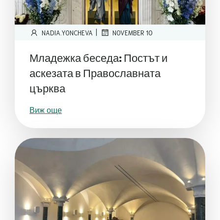
|
NADIA.YONCHEVA
NOVEMBER 10
Младежка беседа: Постът и
аскезата в Православната
църква
Виж още