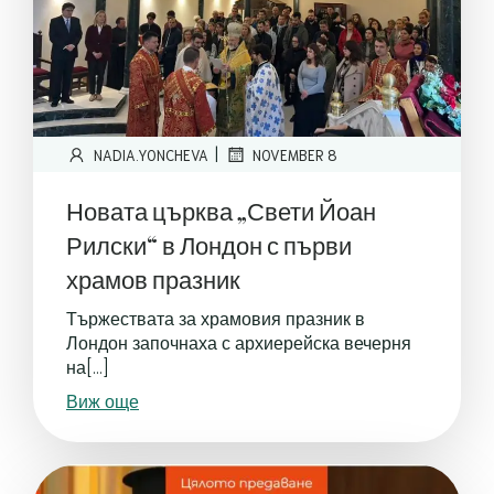
|
NADIA.YONCHEVA
NOVEMBER 8
Новата църква „Свети Йоан
Рилски“ в Лондон с първи
храмов празник
Тържествата за храмовия празник в
Лондон започнаха с архиерейска вечерня
на[…]
Виж още