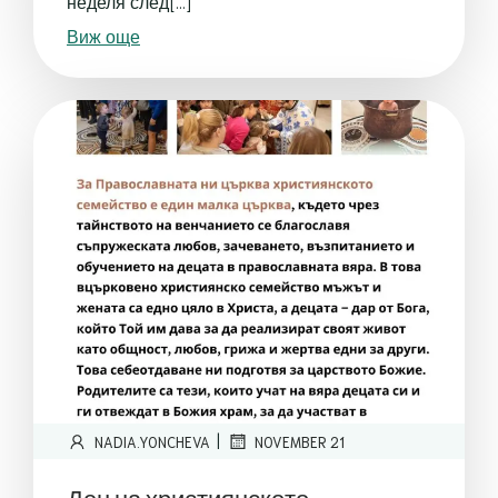
неделя след[…]
Виж още
|
NADIA.YONCHEVA
NOVEMBER 21