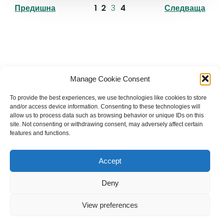
Предишна
1
2
3
4
Следваща
Българска православна църква "Св.
Manage Cookie Consent
Йоан Рилски" Лондон
To provide the best experiences, we use technologies like cookies to store
and/or access device information. Consenting to these technologies will
allow us to process data such as browsing behavior or unique IDs on this
site. Not consenting or withdrawing consent, may adversely affect certain
features and functions.
The Bulgarian Orthodox Community of St John of
Rila in London
Accept
Charity number: 1199201
Deny
© 2026 Българска православна църква “Св. Йоан Рилски”
Лондон. Created for free using WordPress and
Kubio
View preferences