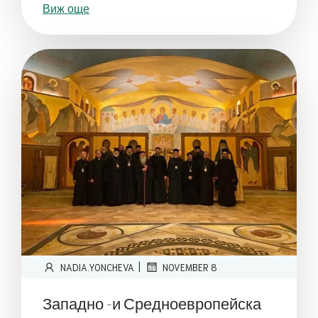
Виж още
|
NADIA.YONCHEVA
NOVEMBER 8
Западно -и Средноевропейска