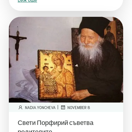
|
NADIA.YONCHEVA
NOVEMBER 8
Свети Порфирий съветва
родителите