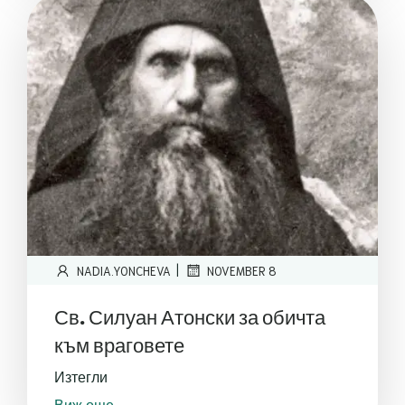
|
NADIA.YONCHEVA
NOVEMBER 8
Св. Силуан Атонски за обичта
към враговете
Изтегли
Виж още