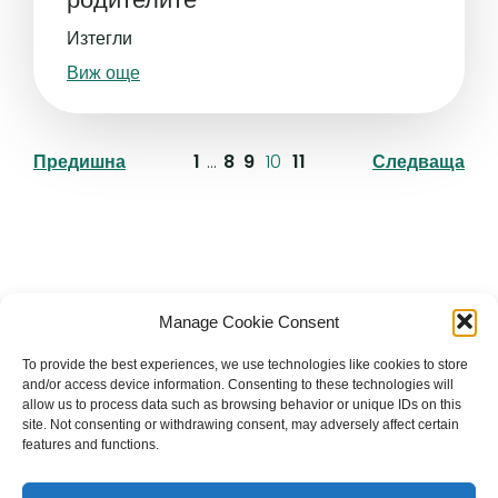
Изтегли
Виж още
Предишна
1
…
8
9
10
11
Следваща
Българска православна църква "Св.
Manage Cookie Consent
Йоан Рилски" Лондон
To provide the best experiences, we use technologies like cookies to store
and/or access device information. Consenting to these technologies will
allow us to process data such as browsing behavior or unique IDs on this
site. Not consenting or withdrawing consent, may adversely affect certain
features and functions.
The Bulgarian Orthodox Community of St John of