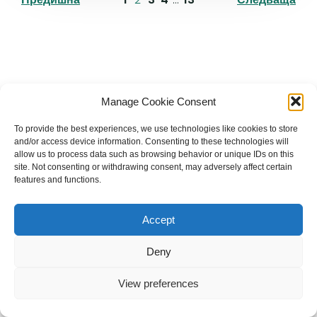
Българска православна църква "Св.
Manage Cookie Consent
Йоан Рилски" Лондон
To provide the best experiences, we use technologies like cookies to store
and/or access device information. Consenting to these technologies will
allow us to process data such as browsing behavior or unique IDs on this
site. Not consenting or withdrawing consent, may adversely affect certain
features and functions.
The Bulgarian Orthodox Community of St John of
Rila in London
Accept
Charity number: 1199201
Deny
© 2026 Българска православна църква “Св. Йоан Рилски”
Лондон. Created for free using WordPress and
Kubio
View preferences