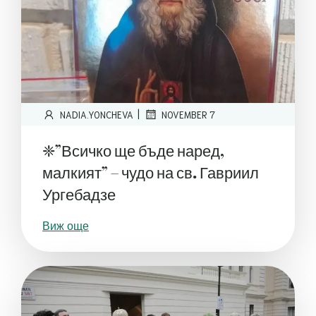
|
NADIA.YONCHEVA
NOVEMBER 7
❈”Всичко ще бъде наред,
малкият” – чудо на св. Гавриил
Ургебадзе
Виж още