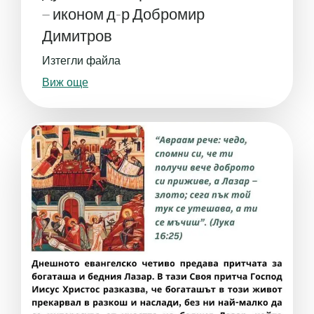
– иконом д-р Добромир
Димитров
Изтегли файла
Виж още