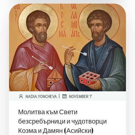
|
NADIA.YONCHEVA
NOVEMBER 7
Молитва към Свети
безсребърници и чудотворци
Козма и Дамян (Асийски)