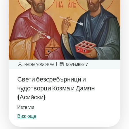
|
NADIA.YONCHEVA
NOVEMBER 7
Свети безсребърници и
чудотворци Козма и Дамян
(Асийски)
Изтегли
Виж още