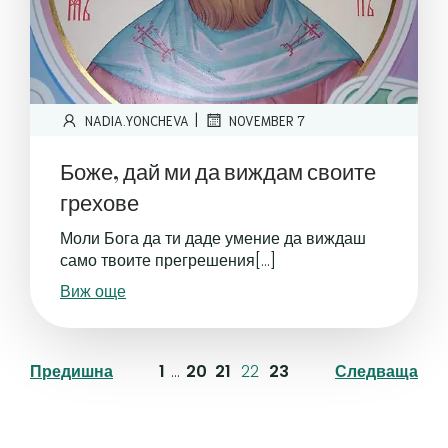
|
NADIA.YONCHEVA
NOVEMBER 7
Боже, дай ми да виждам своите
грехове
Моли Бога да ти даде умение да виждаш
само твоите прегрешения[…]
Виж още
Предишна
1
…
20
21
22
23
Следваща