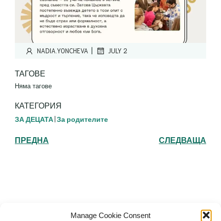
|
NADIA.YONCHEVA
JULY 2
ТАГОВЕ
Няма тагове
КАТЕГОРИЯ
ЗА ДЕЦАТА
|
За родителите
ПРЕДНА
СЛЕДВАЩА
Българска православна църква "Св.
Manage Cookie Consent