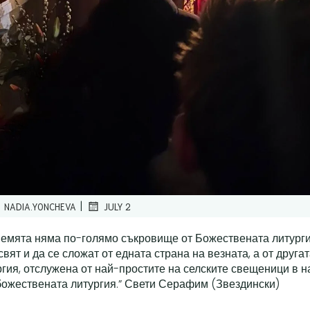
|
NADIA.YONCHEVA
JULY 2
Земята няма по-голямо съкровище от Божествената литурги
свят и да се сложат от едната страна на везната, а от друг
ргия, отслужена от най-простите на селските свещеници в 
божествената литургия.” Свети Серафим (Звездински)