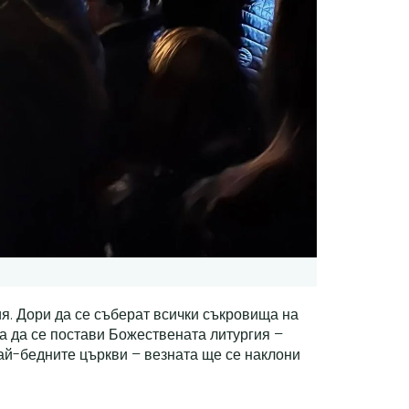
я. Дори да се съберат всички съкровища на
ата да се постави Божествената литургия –
най-бедните църкви – везната ще се наклони