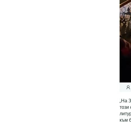
„На 
този 
литу
към 