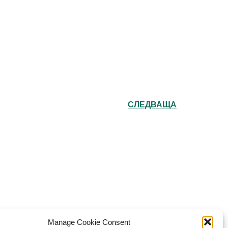
СЛЕДВАЩА
e Bulgarian Orthodox Community of St John
Manage Cookie Consent