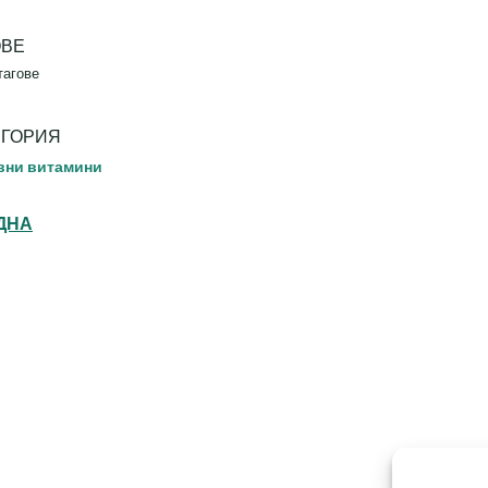
ОВЕ
тагове
ЕГОРИЯ
вни витамини
ДНА
Th