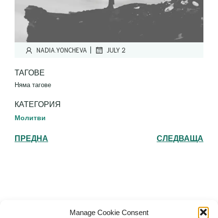
|
NADIA.YONCHEVA
JULY 2
ТАГОВЕ
Няма тагове
КАТЕГОРИЯ
Молитви
ПРЕДНА
СЛЕДВАЩА
Българска православна църква "Св.
Manage Cookie Consent