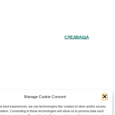
СЛЕДВАЩА
e Bulgarian Orthodox Community of St John
Manage Cookie Consent
Rila in London
he best experiences, we use technologies like cookies to store and/or access
rity number: 1199201
mation. Consenting to these technologies will allow us to process data such