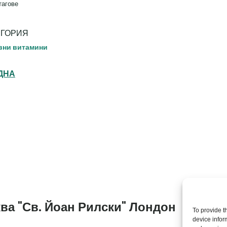
тагове
ЕГОРИЯ
вни витамини
ДНА
Th
of 
ва "Св. Йоан Рилски" Лондон
To provide t
Cha
device infor