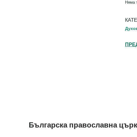
Няма 
КАТ
Духо
ПРЕ
Българска православна църк