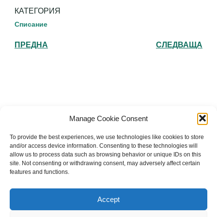
КАТЕГОРИЯ
Списание
ПРЕДНА
СЛЕДВАЩА
Българска православна църква "Св.
Manage Cookie Consent
Йоан Рилски" Лондон
To provide the best experiences, we use technologies like cookies to store
and/or access device information. Consenting to these technologies will
allow us to process data such as browsing behavior or unique IDs on this
site. Not consenting or withdrawing consent, may adversely affect certain
features and functions.
The Bulgarian Orthodox Community of St John of
Rila in London
Accept
Charity number: 1199201