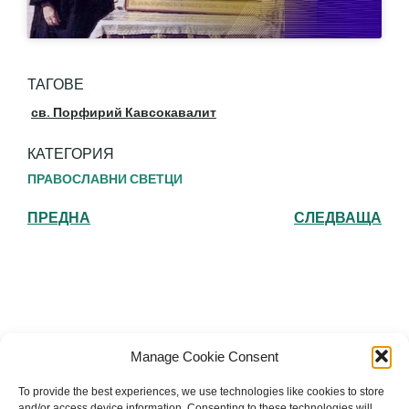
ТАГОВЕ
св. Порфирий Кавсокавалит
КАТЕГОРИЯ
ПРАВОСЛАВНИ СВЕТЦИ
ПРЕДНА
СЛЕДВАЩА
Българска православна църква "Св.
Manage Cookie Consent
Йоан Рилски" Лондон
To provide the best experiences, we use technologies like cookies to store
and/or access device information. Consenting to these technologies will