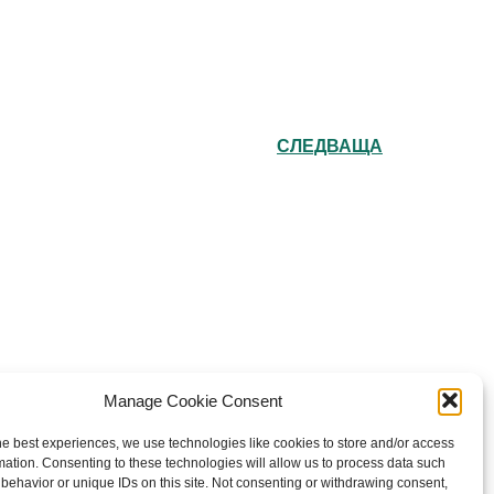
СЛЕДВАЩА
e Bulgarian Orthodox Community of St John
Manage Cookie Consent
Rila in London
he best experiences, we use technologies like cookies to store and/or access
rity number: 1199201
mation. Consenting to these technologies will allow us to process data such
behavior or unique IDs on this site. Not consenting or withdrawing consent,
026 Българска православна църква “Св. Йоан