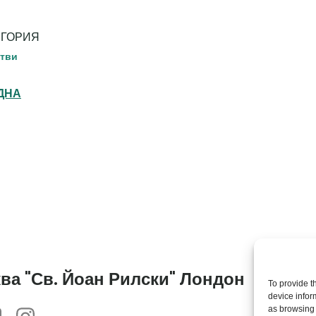
ЕГОРИЯ
тви
ДНА
Th
of 
ва "Св. Йоан Рилски" Лондон
To provide t
Cha
device infor
as browsing 
© 2