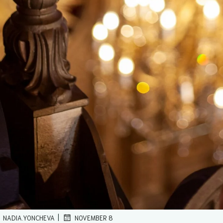
|
NADIA.YONCHEVA
NOVEMBER 8