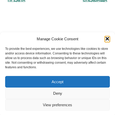
Българска православна църква "Св.
Manage Cookie Consent
Йоан Рилски" Лондон
To provide the best experiences, we use technologies like cookies to store
and/or access device information. Consenting to these technologies will
allow us to process data such as browsing behavior or unique IDs on this
site. Not consenting or withdrawing consent, may adversely affect certain
features and functions.
The Bulgarian Orthodox Community of St John of
Rila in London
Accept
Charity number: 1199201
Deny
© 2026 Българска православна църква “Св. Йоан Рилски”
Лондон. Created for free using WordPress and
Kubio
View preferences