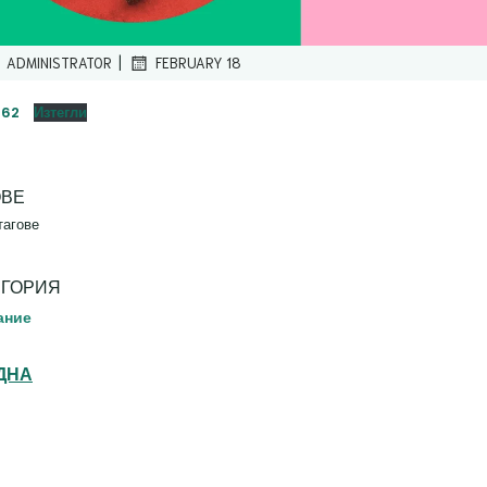
|
ADMINISTRATOR
FEBRUARY 18
-62
Изтегли
ОВЕ
тагове
ЕГОРИЯ
ание
ДНА