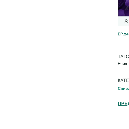
БР.2
ТАГ
Няма 
КАТ
Спис
ПРЕ