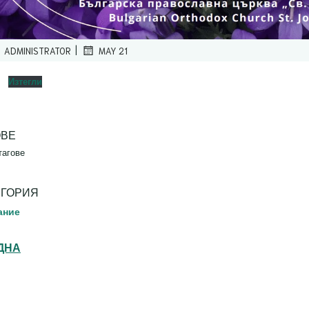
|
ADMINISTRATOR
MAY 21
4
Изтегли
ОВЕ
тагове
ЕГОРИЯ
ание
ДНА