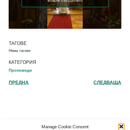
enable this content
ТАГОВЕ
Няма тагове
КАТЕГОРИЯ
Проповеди
ПРЕДНА
СЛЕДВАЩА
Българска православна църква "Св.
Manage Cookie Consent