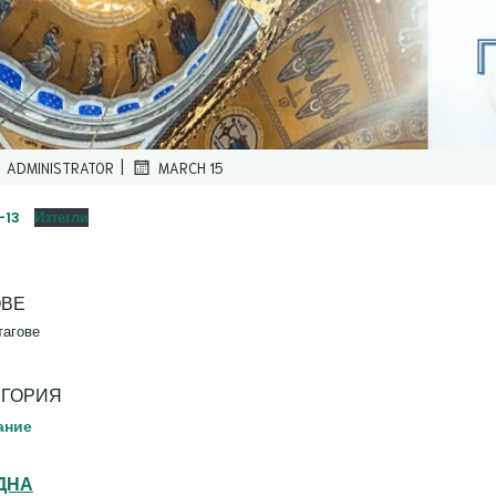
|
ADMINISTRATOR
MARCH 15
-13
Изтегли
ОВЕ
тагове
ЕГОРИЯ
ание
ДНА