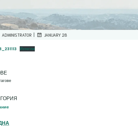
|
ADMINISTRATOR
JANUARY 28
8_231113
Изтегли
ОВЕ
тагове
ЕГОРИЯ
ание
ДНА