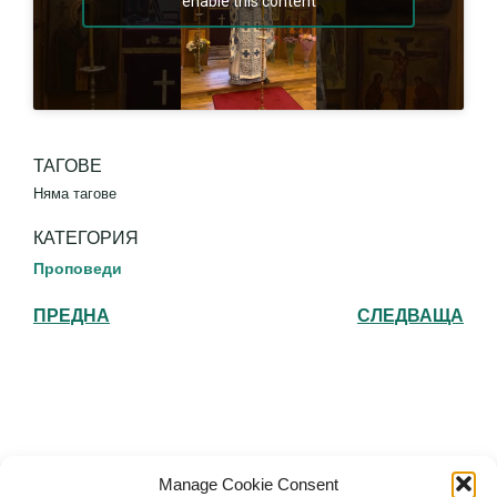
enable this content
ТАГОВЕ
Няма тагове
КАТЕГОРИЯ
Проповеди
ПРЕДНА
СЛЕДВАЩА
Българска православна църква "Св.
Manage Cookie Consent