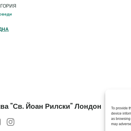
ЕГОРИЯ
оведи
ДНА
Th
of 
ва "Св. Йоан Рилски" Лондон
To provide t
Cha
device infor
as browsing 
© 2
may adversel
Рил