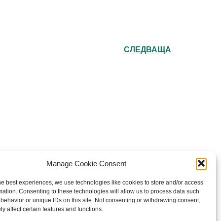
СЛЕДВАЩА
e Bulgarian Orthodox Community of St John
Manage Cookie Consent
Rila in London
he best experiences, we use technologies like cookies to store and/or access
rity number: 1199201
mation. Consenting to these technologies will allow us to process data such
behavior or unique IDs on this site. Not consenting or withdrawing consent,
026 Българска православна църква “Св. Йоан
y affect certain features and functions.
ски” Лондон. Created for free using WordPress