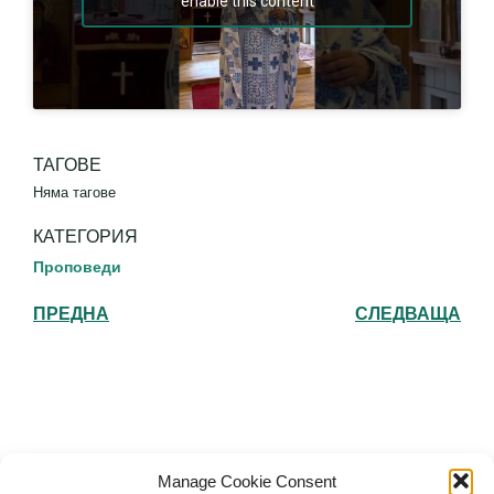
enable this content
ТАГОВЕ
Няма тагове
КАТЕГОРИЯ
Проповеди
ПРЕДНА
СЛЕДВАЩА
Българска православна църква "Св.
Manage Cookie Consent