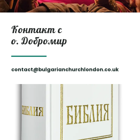
Контакт с
о. Добромир
contact@bulgarianchurchlondon.co.uk