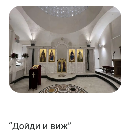
“Дойди и виж”