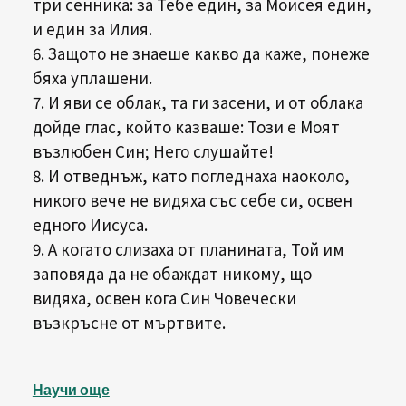
три сенника: за Тебе един, за Моисея един,
и един за Илия.
6. Защото не знаеше какво да каже, понеже
бяха уплашени.
7. И яви се облак, та ги засени, и от облака
дойде глас, който казваше: Този е Моят
възлюбен Син; Него слушайте!
8. И отведнъж, като погледнаха наоколо,
никого вече не видяха със себе си, освен
едного Иисуса.
9. А когато слизаха от планината, Той им
заповяда да не обаждат никому, що
видяха, освен кога Син Човечески
възкръсне от мъртвите.
Научи още