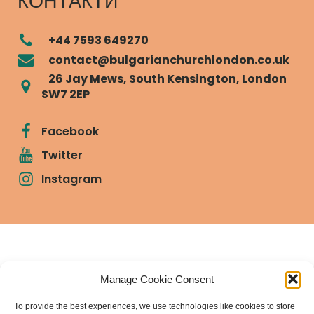
КОНТАКТИ
+44 7593 649270
contact@bulgarianchurchlondon.co.uk
26 Jay Mews, South Kensington, London
SW7 2EP
Facebook
Twitter
Instagram
Българска православна църква "Св.
Manage Cookie Consent
Йоан Рилски" Лондон
To provide the best experiences, we use technologies like cookies to store