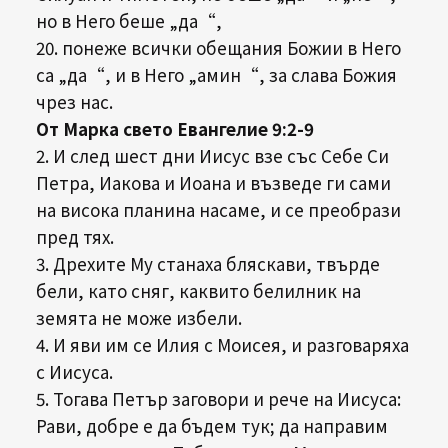
но в Него беше „да“,
20. понеже всички обещания Божии в Него
са „да“, и в Него „амин“, за слава Божия
чрез нас.
От Марка свето Евангелие 9:2-9
2. И след шест дни Иисус взе със Себе Си
Петра, Иакова и Иоана и възведе ги сами
на висока планина насаме, и се преобрази
пред тях.
3. Дрехите Му станаха бляскави, твърде
бели, като сняг, каквито белилник на
земята не може избели.
4. И яви им се Илия с Моисея, и разговаряха
с Иисуса.
5. Тогава Петър заговори и рече на Иисуса:
Рави, добре е да бъдем тук; да направим