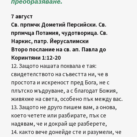
преобразяване.
7 август
Св. прпмчк Дометий Персийски. Св.
прпмчца Потамия, чудотворица. Св.
Наркис, патр. Йерусалимски
Второ послание на св. ап. Павла до
Коринтяни 1:12-20
12. Защото нашата похвала е тая:
свидетелството на съвестта ни, че в
простота и искреност пред Бога, не с
плътско мъдруване, а с благодат Божия,
живяхме на света, особено пък между вас.
13. Защото не друго пишем вам, а онова,
което четете или разбирате, пък се
надявам, че и докрай ще разберете,
14. както вече донейде сте и разумели, че