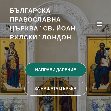
БЪЛГАРСКА
ПРАВОСЛАВНА
ЦЪРКВА "СВ. ЙОАН
РИЛСКИ" ЛОНДОН
НАПРАВИ ДАРЕНИЕ
ЗА НАШАТА ЦЪРКВА