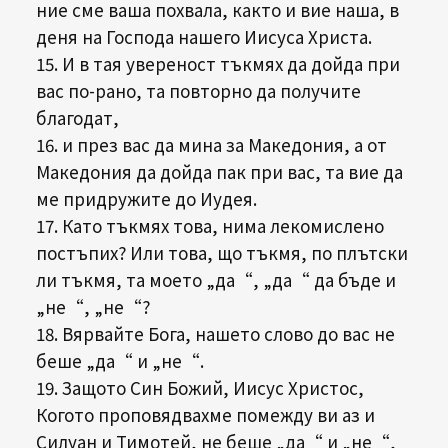
ние сме ваша похвала, както и вие наша, в
деня на Господа нашего Иисуса Христа.
15. И в тая увереност тъкмях да дойда при
вас по-рано, та повторно да получите
благодат,
16. и през вас да мина за Македония, а от
Македония да дойда пак при вас, та вие да
ме придружите до Иудея.
17. Като тъкмях това, нима лекомислено
постъпих? Или това, що тъкмя, по плътски
ли тъкмя, та моето „да“, „да“ да бъде и
„не“, „не“?
18. Вярвайте Бога, нашето слово до вас не
беше „да“ и „не“.
19. Защото Син Божий, Иисус Христос,
Когото проповядвахме помежду ви аз и
Силуан и Тимотей, не беше „да“ и „не“,